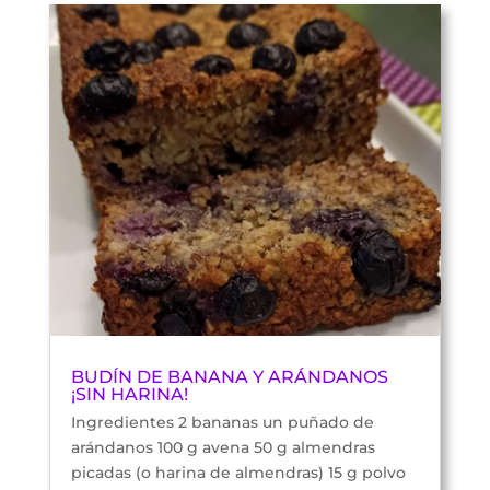
BUDÍN DE BANANA Y ARÁNDANOS
¡SIN HARINA!
Ingredientes 2 bananas un puñado de
arándanos 100 g avena 50 g almendras
picadas (o harina de almendras) 15 g polvo