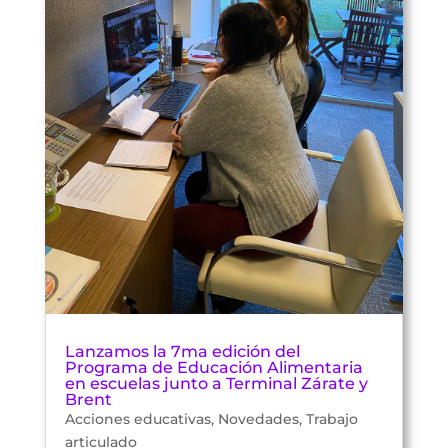
Lanzamos la 7ma edición del
Programa de Educación Alimentaria
en escuelas junto a Terminal Zárate y
Brent
Acciones educativas
,
Novedades
,
Trabajo
articulado