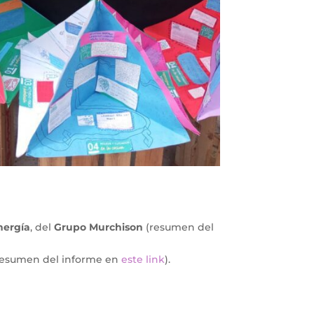
nergía
, del
Grupo Murchison
(resumen del
(resumen del informe en
este link
).