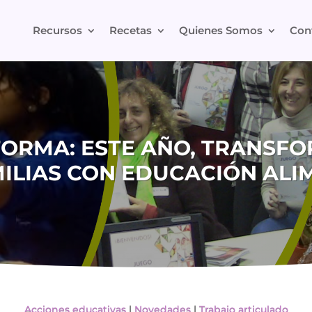
Recursos
Recetas
Quienes Somos
Con
FORMA: ESTE AÑO, TRANSF
MILIAS CON EDUCACIÓN ALI
Acciones educativas
|
Novedades
|
Trabajo articulado