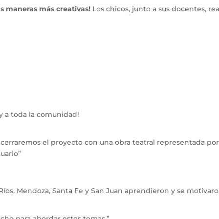
as maneras más creativas! 
Los chicos, junto a sus docentes, rea
a y a toda la comunidad!
cerraremos el proyecto con una obra teatral representada por
uario” 
Ríos, Mendoza, Santa Fe y San Juan aprendieron y se motivaro
ho para abordar estos temas.” 