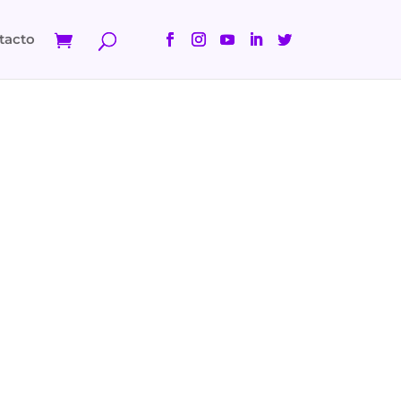
tacto
CO, COMER SANO»