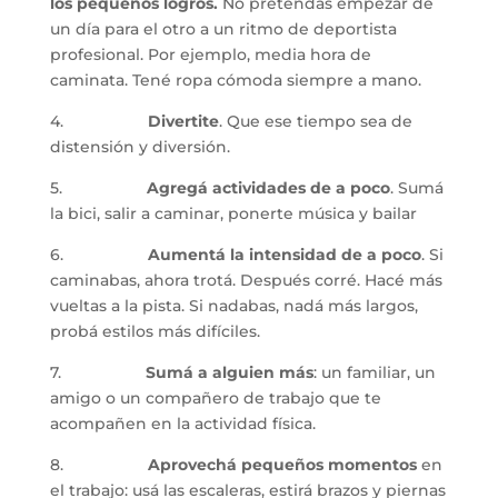
los pequeños logros.
 No pretendas empezar de 
un día para el otro a un ritmo de deportista 
profesional. Por ejemplo, media hora de 
caminata. Tené ropa cómoda siempre a mano.
4.                   
Divertite
. Que ese tiempo sea de 
distensión y diversión. 
5.                   
Agregá actividades de a poco
. Sumá 
la bici, salir a caminar, ponerte música y bailar
6.                   
Aumentá la intensidad de a poco
. Si 
caminabas, ahora trotá. Después corré. Hacé más 
vueltas a la pista. Si nadabas, nadá más largos, 
probá estilos más difíciles.  
7.                   
Sumá a alguien más
: un familiar, un 
amigo o un compañero de trabajo que te 
acompañen en la actividad física.
8.                   
Aprovechá pequeños momentos
 en 
el trabajo: usá las escaleras, estirá brazos y piernas 