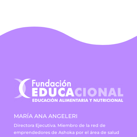
MARÍA ANA ANGELERI
Directora Ejecutiva. Miembro de la red de
emprendedores de Ashoka por el área de salud